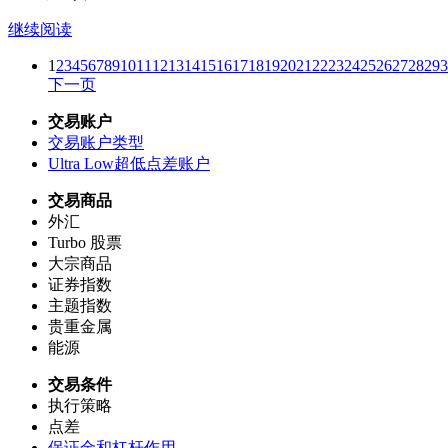
继续阅读
1
2
3
4
5
6
7
8
9
10
11
12
13
14
15
16
17
18
19
20
21
22
23
24
25
26
27
28
29
3
下一页
交易账户
交易账户类型
Ultra Low超低点差账户
交易商品
外汇
Turbo 股票
大宗商品
证券指数
主题指数
贵重金属
能源
交易条件
执行策略
点差
保证金和杠杆作用